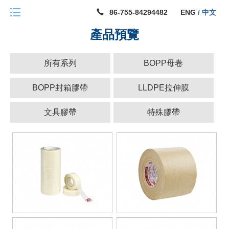
首


86-755-84294482
ENG
/ 中文
頁
產品預覽
關
所有系列
BOPP母卷
於
我
BOPP封箱膠帶
LLDPE拉伸膜
們
文具膠帶
特殊膠帶
集
團
發
展
及
使