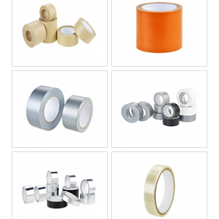
命
產
品
預
覽
全
球
客
戶
分
布